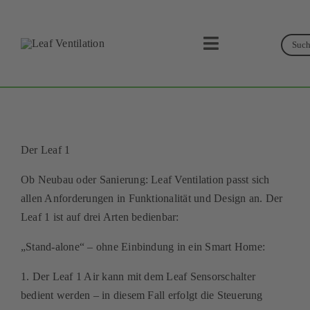
Skip
to
Suc
content
Toggle
Navigation
Suche
Leaf Ventilation
Produkte
Der Leaf 1
Service
Ob Neubau oder Sanierung: Leaf Ventilation passt sich
allen Anforderungen in Funktionalität und Design an. Der
Lüftungskonzept
Leaf 1 ist auf drei Arten bedienbar:
Businesspartner
„Stand-alone“ – ohne Einbindung in ein Smart Home:
1. Der Leaf 1 Air kann mit dem Leaf Sensorschalter
Shop
bedient werden – in diesem Fall erfolgt die Steuerung