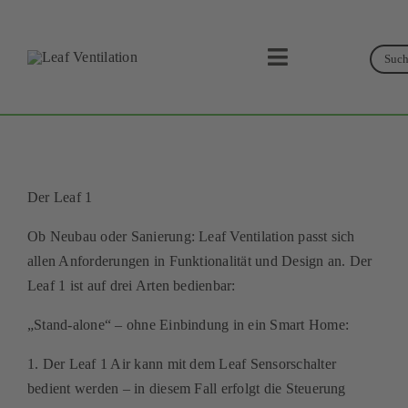
Skip
to
Suc
content
Toggle
Navigation
Suche
Leaf Ventilation
Produkte
Der Leaf 1
Service
Ob Neubau oder Sanierung: Leaf Ventilation passt sich
allen Anforderungen in Funktionalität und Design an. Der
Lüftungskonzept
Leaf 1 ist auf drei Arten bedienbar:
Businesspartner
„Stand-alone“ – ohne Einbindung in ein Smart Home:
1. Der Leaf 1 Air kann mit dem Leaf Sensorschalter
Shop
bedient werden – in diesem Fall erfolgt die Steuerung