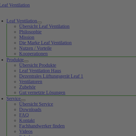
Skip
to
oggle
content
avigation
Leaf Ventilation
Übersicht Leaf Ventilation
Philosophie
Mission
Die Marke Leaf Ventilation
Nutzen / Vorteile
Kooperationen
Produkte
Übersicht Produkte
Leaf Ventilation Haus
Dezentrales Lüftungsgerät Leaf 1
Ventilatoren
Zubehör
Gut vernetzte Lösungen
Service
Übersicht Service
Downloads
FAQ
Kontakt
Fachhandwerker finden
Videos