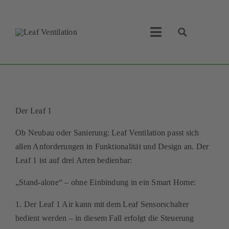
Skip
to
content
Toggle
Navigation
Leaf Ventilation
Suche
Produkte
Der Leaf 1
Service
Ob Neubau oder Sanierung: Leaf Ventilation passt sich
allen Anforderungen in Funktionalität und Design an. Der
Lüftungskonzept
Leaf 1 ist auf drei Arten bedienbar:
Businesspartner
„Stand-alone“ – ohne Einbindung in ein Smart Home:
1. Der Leaf 1 Air kann mit dem Leaf Sensorschalter
Shop
bedient werden – in diesem Fall erfolgt die Steuerung