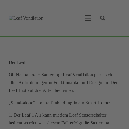
Skip
to
content
Toggle
Navigation
Leaf Ventilation
Suche
Produkte
Der Leaf 1
Service
Ob Neubau oder Sanierung: Leaf Ventilation passt sich
allen Anforderungen in Funktionalität und Design an. Der
Lüftungskonzept
Leaf 1 ist auf drei Arten bedienbar:
Businesspartner
„Stand-alone“ – ohne Einbindung in ein Smart Home:
1. Der Leaf 1 Air kann mit dem Leaf Sensorschalter
Shop
bedient werden – in diesem Fall erfolgt die Steuerung