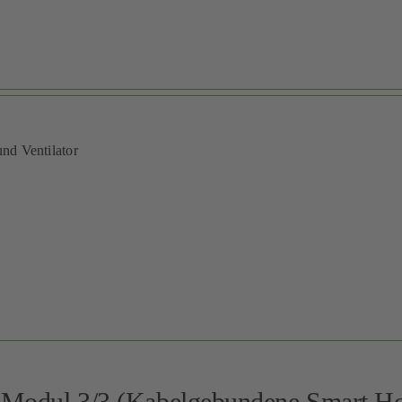
und Ventilator
– Modul 3/3 (Kabelgebundene Smart H