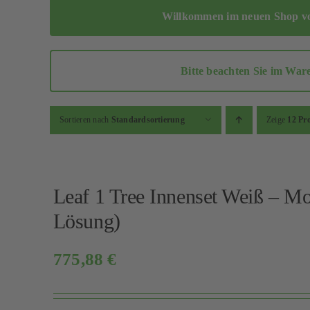
Willkommen im neuen Shop von
Bitte beachten Sie im War
Sortieren nach
Standardsortierung
Zeige
12 Pr
Leaf 1 Tree Innenset Weiß – M
Lösung)
775,88
€