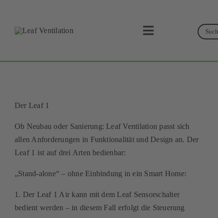
Skip
to
Suc
content
Toggle
Navigation
Suche
Leaf Ventilation
Produkte
Der Leaf 1
Service
Ob Neubau oder Sanierung: Leaf Ventilation passt sich
allen Anforderungen in Funktionalität und Design an. Der
Lüftungskonzept
Leaf 1 ist auf drei Arten bedienbar:
Businesspartner
„Stand-alone“ – ohne Einbindung in ein Smart Home:
1. Der Leaf 1 Air kann mit dem Leaf Sensorschalter
Shop
bedient werden – in diesem Fall erfolgt die Steuerung