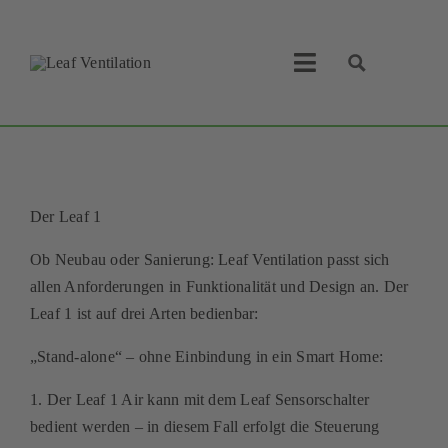
Skip
to
content
Toggle
Navigation
Leaf Ventilation
Suche
Produkte
Der Leaf 1
Service
Ob Neubau oder Sanierung: Leaf Ventilation passt sich
allen Anforderungen in Funktionalität und Design an. Der
Lüftungskonzept
Leaf 1 ist auf drei Arten bedienbar:
Businesspartner
„Stand-alone“ – ohne Einbindung in ein Smart Home:
1. Der Leaf 1 Air kann mit dem Leaf Sensorschalter
Shop
bedient werden – in diesem Fall erfolgt die Steuerung