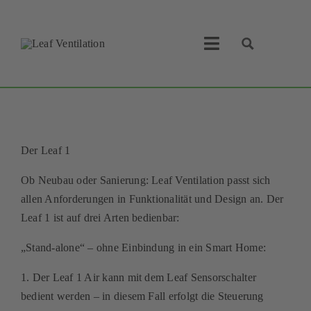
Skip
to
content
Toggle
Navigation
Leaf Ventilation
Suche
Produkte
Der Leaf 1
Service
Ob Neubau oder Sanierung: Leaf Ventilation passt sich
allen Anforderungen in Funktionalität und Design an. Der
Lüftungskonzept
Leaf 1 ist auf drei Arten bedienbar:
Businesspartner
„Stand-alone“ – ohne Einbindung in ein Smart Home:
1. Der Leaf 1 Air kann mit dem Leaf Sensorschalter
Shop
bedient werden – in diesem Fall erfolgt die Steuerung