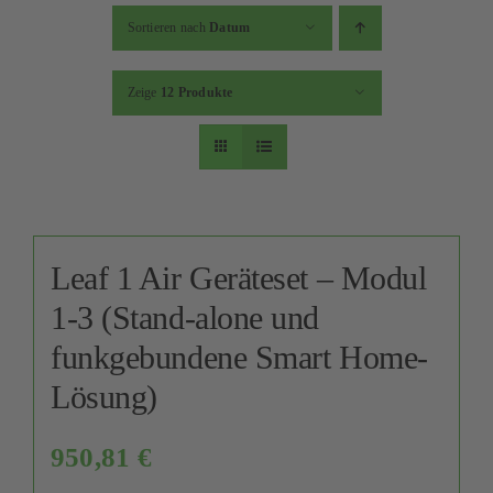
Kontakt
Sortieren nach
Datum
Mein Konto
Zeige
12 Produkte
Warenkorb
Leaf 1 Air Geräteset – Modul
1-3 (Stand-alone und
funkgebundene Smart Home-
Lösung)
950,81
€