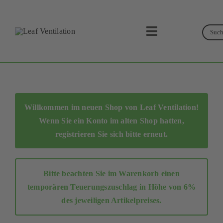
Skip
to
Suc
content
Toggle
Navigation
Suche
Leaf Ventilation
Produkte
Willkommen im neuen Shop von Leaf Ventilation!
Wenn Sie ein Konto im alten Shop hatten,
Service
registrieren Sie sich bitte erneut
.
Lüftungskonzept
Bitte beachten Sie im Warenkorb einen
Businesspartner
temporären Teuerungszuschlag in Höhe von 6%
des jeweiligen Artikelpreises.
Shop