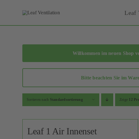
Skip
Leaf 
to
content
Willkommen im neuen Shop von
Bitte beachten Sie im War
Sortieren nach
Standardsortierung
Zeige
12 Pr
Leaf 1 Air Innenset