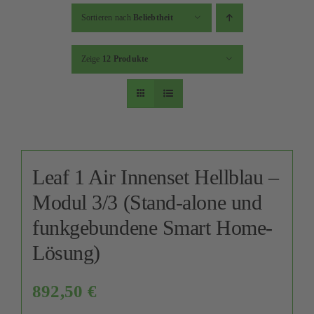
Kontakt
Sortieren nach
Beliebtheit
Mein Konto
Zeige
12 Produkte
Warenkorb
Leaf 1 Air Innenset Hellblau –
Modul 3/3 (Stand-alone und
funkgebundene Smart Home-
Lösung)
892,50
€