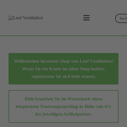
Skip
to
Suc
content
Toggle
Navigation
Suche
Leaf Ventilation
Produkte
Willkommen im neuen Shop von Leaf Ventilation!
Wenn Sie ein Konto im alten Shop hatten,
Service
registrieren Sie sich bitte erneut
.
Lüftungskonzept
Bitte beachten Sie im Warenkorb einen
Businesspartner
temporären Teuerungszuschlag in Höhe von 6%
des jeweiligen Artikelpreises.
Shop