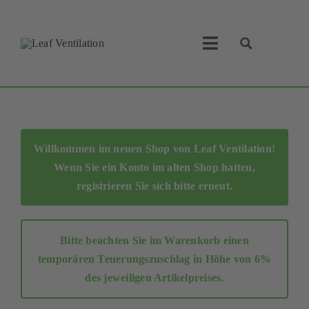
Skip
to
content
Toggle
Navigation
Leaf Ventilation
Suche
Produkte
Willkommen im neuen Shop von Leaf Ventilation!
Wenn Sie ein Konto im alten Shop hatten,
Service
registrieren Sie sich bitte erneut
.
Lüftungskonzept
Bitte beachten Sie im Warenkorb einen
Businesspartner
temporären Teuerungszuschlag in Höhe von 6%
des jeweiligen Artikelpreises.
Shop