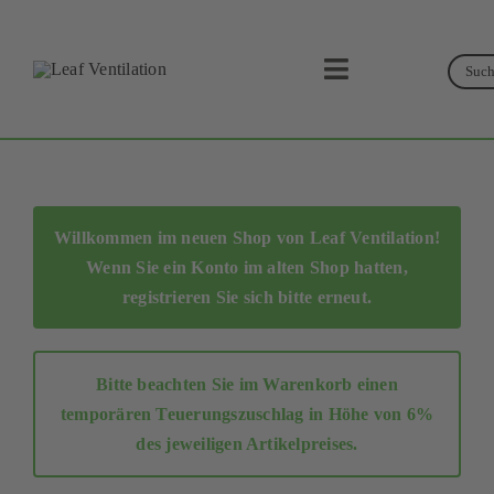
Skip
to
Suc
content
Toggle
Navigation
Suche
Leaf Ventilation
Produkte
Willkommen im neuen Shop von Leaf Ventilation!
Wenn Sie ein Konto im alten Shop hatten,
Service
registrieren Sie sich bitte erneut
.
Lüftungskonzept
Bitte beachten Sie im Warenkorb einen
Businesspartner
temporären Teuerungszuschlag in Höhe von 6%
des jeweiligen Artikelpreises.
Shop