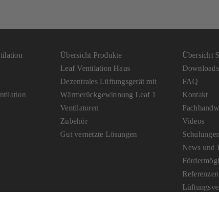
ilation
Übersicht Produkte
Übersicht S
Leaf Ventilation Haus
Downloads
Dezentrales Lüftungsgerät mit
FAQ
tilation
Wärmerückgewinnung Leaf 1
Kontakt
Ventilatoren
Fachhandwe
Zubehör
Videos
Gut vernetzte Lösungen
Schulunge
News und I
Fördermögl
Referenzen
Lüftungsve