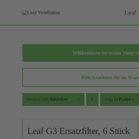
Skip
Leaf 
to
content
Willkommen im neuen Shop von
Bitte beachten Sie im War
Sortieren nach
Beliebtheit
Zeige
12 Produkte
Leaf G3 Ersatzfilter, 6 Stück