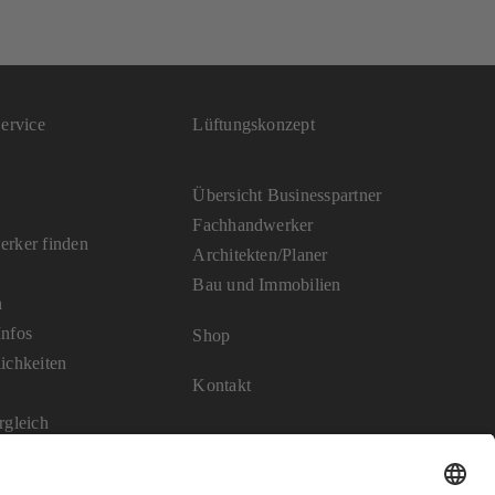
ervice
Lüftungskonzept
Übersicht Businesspartner
Fachhandwerker
rker finden
Architekten/Planer
Bau und Immobilien
n
nfos
Shop
ichkeiten
Kontakt
rgleich