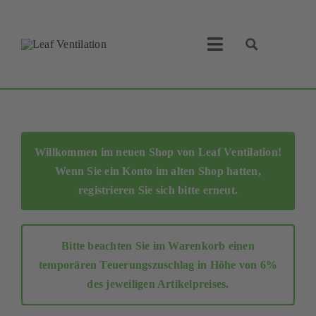
Skip
to
content
Toggle
Navigation
Leaf Ventilation
Suche
Produkte
Willkommen im neuen Shop von Leaf Ventilation!
Wenn Sie ein Konto im alten Shop hatten,
Service
registrieren Sie sich bitte erneut
.
Lüftungskonzept
Bitte beachten Sie im Warenkorb einen
Businesspartner
temporären Teuerungszuschlag in Höhe von 6%
des jeweiligen Artikelpreises.
Shop