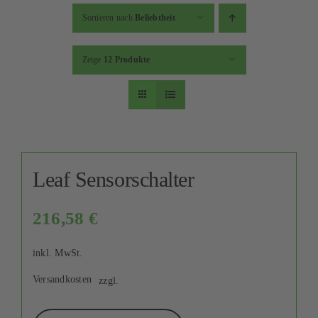
Kontakt
Sortieren nach
Beliebtheit
Mein Konto
Zeige
12 Produkte
Warenkorb
Leaf Sensorschalter
216,58
€
inkl. MwSt.
Versandkosten
zzgl.