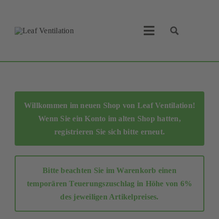
Skip
to
content
Toggle
Navigation
Leaf Ventilation
Suche
Produkte
Willkommen im neuen Shop von Leaf Ventilation!
Wenn Sie ein Konto im alten Shop hatten,
Service
registrieren Sie sich bitte erneut
.
Lüftungskonzept
Bitte beachten Sie im Warenkorb einen
Businesspartner
temporären Teuerungszuschlag in Höhe von 6%
des jeweiligen Artikelpreises.
Shop