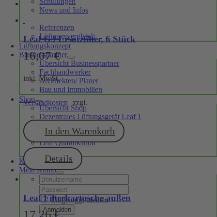
Schulungen
News und Infos
Fördermöglichkeiten
Referenzen
Lüftungsvergleich
Leaf G3 Ersatzfilter, 6 Stück
Lüftungskonzept
16,07
€
Businesspartner
Übersicht Businesspartner
Fachhandwerker
inkl. MwSt.
Architekten/ Planer
Bau und Immobilien
Shop
Versandkosten
zzgl.
Übersicht Shop
Dezentrales Lüftungsgerät Leaf 1
Ventilatoren
In den Warenkorb
Zubehör
Leaf Qualifikation
Konto
Details
Kontakt
Mein Konto
Username:
Password:
Leaf Filterkartusche außen
Eingeloggt bleiben
17,26
€