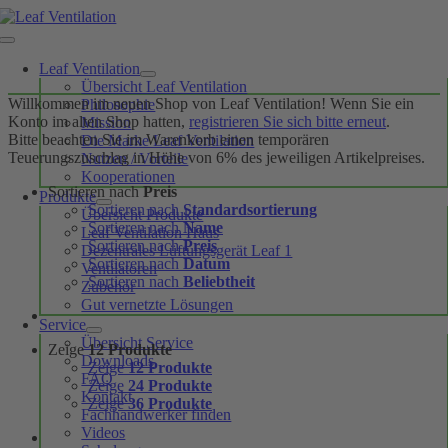
Skip
to
Toggle
content
Navigation
Leaf Ventilation
Übersicht Leaf Ventilation
Willkommen im neuen Shop von Leaf Ventilation! Wenn Sie ein
Philosophie
Konto im alten Shop hatten,
registrieren Sie sich bitte erneut
.
Mission
Bitte beachten Sie im Warenkorb einen temporären
Die Marke Leaf Ventilation
Teuerungszuschlag in Höhe von 6% des jeweiligen Artikelpreises.
Nutzen / Vorteile
Kooperationen
Sortieren nach
Preis
Produkte
Sortieren nach
Standardsortierung
Übersicht Produkte
Sortieren nach
Name
Leaf Ventilation Haus
Sortieren nach
Preis
Dezentrales Lüftungsgerät Leaf 1
Sortieren nach
Datum
Ventilatoren
Sortieren nach
Beliebtheit
Zubehör
Gut vernetzte Lösungen
Service
Übersicht Service
Zeige
12 Produkte
Downloads
Zeige
12 Produkte
FAQ
Zeige
24 Produkte
Kontakt
Zeige
36 Produkte
Fachhandwerker finden
Videos