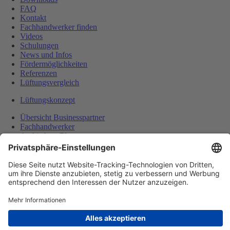
FAQ
Kontakt
Fachhandwerker finden
Videos
Schulungen
News und Infos
Fördermöglichkeiten
Referenzen
Lüftungsvergleich
Lüftungskonzept
Übersicht Businesspartner
Fachhandwerker
Architekten/Planer
Bau und Immobilien
Shop
Kontakt
Impressum
Datenschutz
AGB
Barrierefreiheit