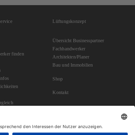
ervice
Lüftungskonzept
Übersicht Businesspartner
Fachhandwerker
rker finden
Architekten/Planer
Bau und Immobilien
n
nfos
Shop
ichkeiten
Kontakt
rgleich
Vertrag widerrufen