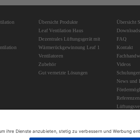
ilation
Übersicht Produkte
Übersicht S
Leaf Ventilation Haus
Downloads
Dezentrales Lüftungsgerät mit
FAQ
tilation
Wärmerückgewinnung Leaf 1
Kontakt
Ventilatoren
Fachhandwe
Zubehör
Videos
Gut vernetzte Lösungen
Schulunge
News und I
Fördermögl
Referenzen
Lüftungsve