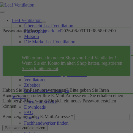
Skip
to
Toggle
content
Navigation
Leaf Ventilation
Übersicht Leaf Ventilation
Passwort zurücksetzen
mark_ad
2026-06-09T11:38:58+02:00
Philosophie
Mission
Die Marke Leaf Ventilation
Nutzen / Vorteile
Kooperationen
Willkommen im neuen Shop von Leaf Ventilation!
Produkte
Wenn Sie ein Konto im alten Shop hatten,
registrieren
Übersicht Produkte
Sie sich bitte erneut
.
Leaf Ventilation Haus
Dezentrales Lüftungsgerät Leaf 1
Ventilatoren
Zubehör
Haben Sie Ihr Passwort vergessen? Bitte geben Sie Ihren
Gut vernetzte Lösungen
Benutzernamen oder Ihre E-Mail-Adresse ein. Sie erhalten einen
Service
Link per E-Mail, womit Sie sich ein neues Passwort erstellen
Übersicht Service
können.
Downloads
FAQ
Erforderlich
Benutzername oder E-Mail-Adresse
*
Kontakt
Fachhandwerker finden
Passwort zurücksetzen
Videos