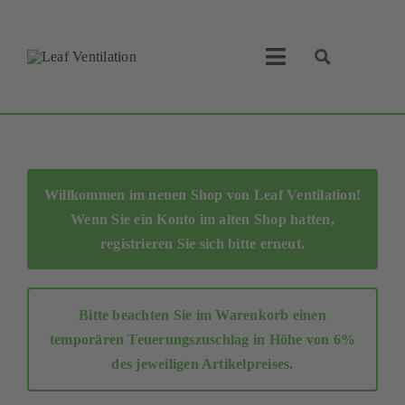
Skip
to
content
Toggle
Navigation
Leaf Ventilation
Suche
Produkte
Willkommen im neuen Shop von Leaf Ventilation!
Wenn Sie ein Konto im alten Shop hatten,
Service
registrieren Sie sich bitte erneut
.
Lüftungskonzept
Bitte beachten Sie im Warenkorb einen
Businesspartner
temporären Teuerungszuschlag in Höhe von 6%
des jeweiligen Artikelpreises.
Shop