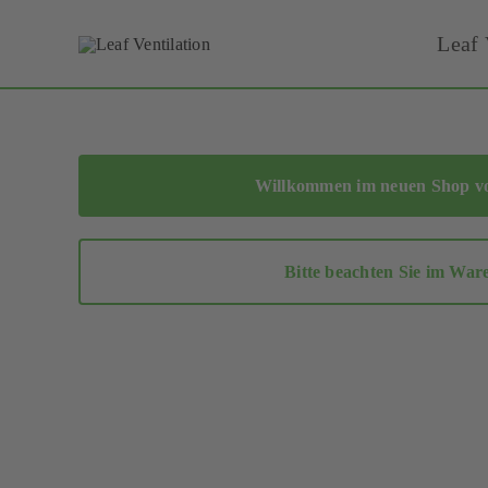
Skip
Leaf 
to
content
Willkommen im neuen Shop von
Bitte beachten Sie im War