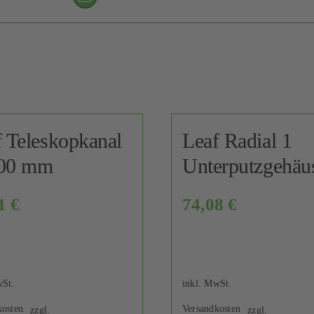
 Teleskopkanal
Leaf Radial 1
00 mm
Unterputzgehäu
01
€
74,08
€
wSt.
inkl. MwSt.
kosten
Versandkosten
zzgl.
zzgl.