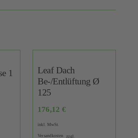
Leaf Dach
se 1
Be-/Entlüftung Ø
125
176,12
€
inkl. MwSt.
Versandkosten
zzgl.