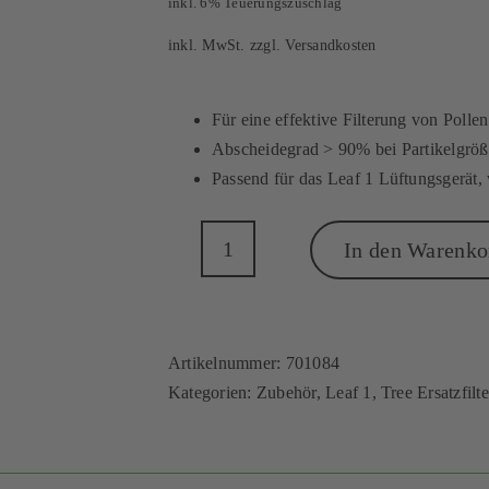
inkl. 6% Teuerungszuschlag
inkl. MwSt.
zzgl.
Versandkosten
Für eine effektive Filterung von Pollen
Abscheidegrad > 90% bei Partikelgrö
Passend für das Leaf 1 Lüftungsgerät, w
In den Warenko
Leaf
Pollenfilter,
6
Stück
Artikelnummer:
701084
Menge
Kategorien:
Zubehör
,
Leaf 1
,
Tree Ersatzfilte