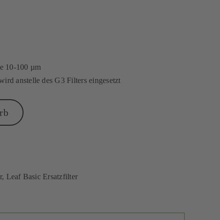
ße 10-100 µm
ird anstelle des G3 Filters eingesetzt
rb
r
,
Leaf Basic Ersatzfilter