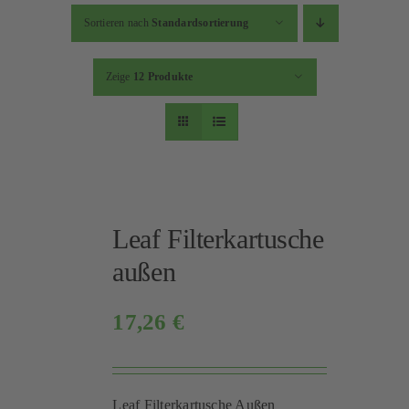
Kontakt
Sortieren nach
Standardsortierung
Mein Konto
Zeige
12 Produkte
Warenkorb
Leaf Filterkartusche
außen
17,26
€
Leaf Filterkartusche Außen