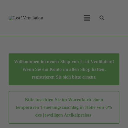
Skip
to
content
Toggle
Navigation
Leaf Ventilation
Suche
Produkte
Willkommen im neuen Shop von Leaf Ventilation!
Wenn Sie ein Konto im alten Shop hatten,
Service
registrieren Sie sich bitte erneut
.
Lüftungskonzept
Bitte beachten Sie im Warenkorb einen
Businesspartner
temporären Teuerungszuschlag in Höhe von 6%
des jeweiligen Artikelpreises.
Shop